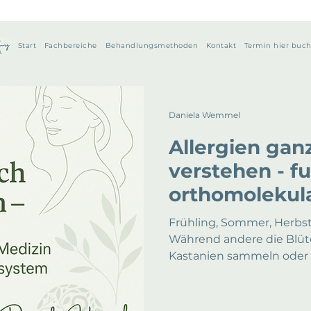
Start
Fachbereiche
Behandlungsmethoden
Kontakt
Termin hier buc
Daniela Wemmel
Allergien ganz
verstehen - fu
orthomolekul
für dein Imm
Frühling, Sommer, Herbs
Während andere die Blü
Kastanien sammeln oder e
warmen Sonnenstrahlen g
beschäftigt, dein Tasche
und dich zu fragen, waru