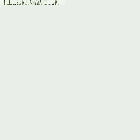
harmlose Dinge wie Polle
allergisch reagiert. Es ne
fühlst dich wie eine wa
willkommen im Club! Wir 
Millionen in De