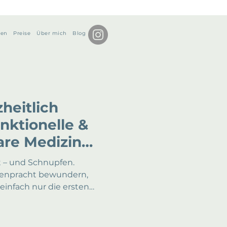
hen
Preise
Über mich
Blog
heitlich
nktionelle &
are Medizin
unsystem
t – und Schnupfen.
tenpracht bewundern,
infach nur die ersten
enießen, bist du damit
ntuch-Vorrat aufzustocken
m dein Körper auf