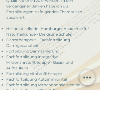
Qualifikationen zu erwerben. In den
vergangenen Jahren habe ich u.a.
Fortbildungen zu folgenden Thematiken
absolviert:
Heilpraktiktikerin (Hamburger Akademie für
Naturheilkunde - Die Grüne Schule)
Darmtherapeut - Fachfortbildung
Darmgesundheit
Fortbildung Darmsanierung
Fachfortbildung Integrative
Mikronährstofftherapie - Basis- und
Aufbaukurs
Fortbildung Vitalstofftherapie
Fachfortbildung Autoimmunität
Fachfortbildung Mitochondrale Medizin
Fachfortbildung HPU / KPU
Fachfortbildung Pflanzenheilkunde
Fachfortbildung Ohrakupunktur
Fachfortbildung Humoraltherapie (Schröpfen,
Baunscheidtieren, Blutegel-Therapie)
Fachfortbildung Kinesiologisches Taping
Fachfortbildung Augendiagnostik
Sanfte Chiropraktik und strukturelle
Osteopathie nach Ackermann