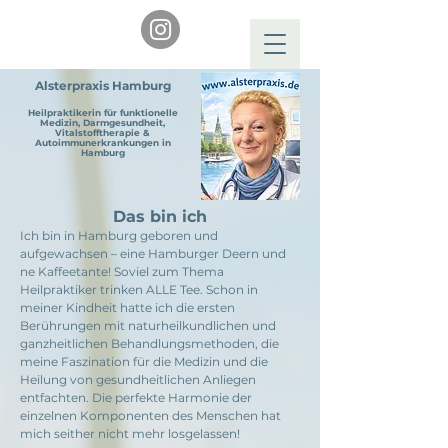
Alsterpraxis Hamburg
Heilpraktikerin für funktionelle
Medizin, Darmgesundheit,
Vitalstofftherapie &
Autoimmunerkrankungen in
Hamburg
Das bin ich
Ich bin in Hamburg geboren und
aufgewachsen – eine Hamburger Deern und
ne Kaffeetante! Soviel zum Thema
Heilpraktiker trinken ALLE Tee. Schon in
meiner Kindheit hatte ich die ersten
Berührungen mit naturheilkundlichen und
ganzheitlichen Behandlungsmethoden, die
meine Faszination für die Medizin und die
Heilung von gesundheitlichen Anliegen
entfachten. Die perfekte Harmonie der
einzelnen Komponenten des Menschen hat
mich seither nicht mehr losgelassen!