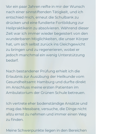
Vor ein paar Jahren reifte in mir der Wunsch
nach einer sinnstiftenden Tätigkeit, und ich
entschied mich, erneut die Schulbank zu
drücken und eine fundierte Fortbildung zur
Heilpraktikerin zu absolvieren. Während dieser
Zeit war ich immer wieder begeistert von den
wunderbaren Möglichkeiten, die unser Körper
hat, um sich selbst zurück ins Gleichgewicht
zu bringen und zu regenerieren, wobei er
jedoch manchmal ein wenig Unterstützung
bedarf.​​
Nach bestandener Prüfung erhielt ich die
Erlaubnis zur Ausübung der Heilkunde vom
Gesundheitsamt Hamburg und durfte direkt
im Anschluss meine ersten Patienten im
Ambulatorium der Grünen Schule betreuen.
Ich vertrete eher bodenständige Ansätze und
mag das Messbare, versuche, die Dinge nicht
allzu ernst zu nehmen und immer einen Weg
zu finden.
Meine Schwerpunkte liegen in den Bereichen